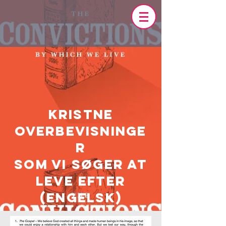
kristne
overbevisninge
r
som vi søger at
leve efter
(engelsk)